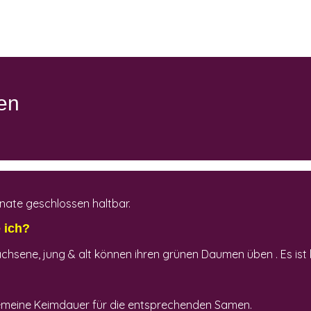
en
onate geschlossen haltbar.
 ich?
chsene, jung & alt können ihren grünen Daumen üben . Es ist 
lgemeine Keimdauer für die entsprechenden Samen.