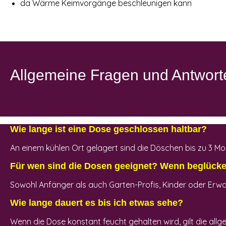
da Wärme Keimvorgänge beschleunigen kann
Allgemeine Fragen und Antwort
Wie lange ist eine Dose geschlossen haltbar?
An einem kühlen Ort gelagert sind die Döschen bis zu 3 M
Für wen sind die Dosen geeignet? Wenn beglücke
Sowohl Anfänger als auch Garten-Profis, Kinder oder Erwa
Wie lange dauert es bis ich etwas sehe?
Wenn die Dose konstant feucht gehalten wird, gilt die al