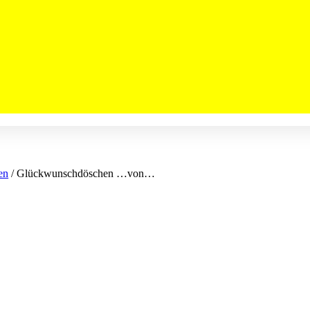
en
/ Glückwunschdöschen …von…