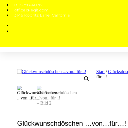
818-758-4076
office@legit.com
3146 Koontz Lane, California
Start
/
Glücksdos
für…!
Glückwunschdöschen …von…für…!