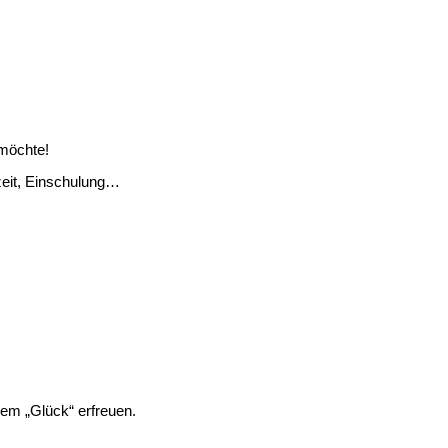
möchte!
eit, Einschulung…
nem „Glück“ erfreuen.