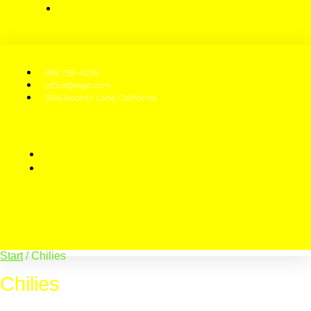
818-758-4076
office@legit.com
3146 Koontz Lane, California
Start
/ Chilies
Chilies