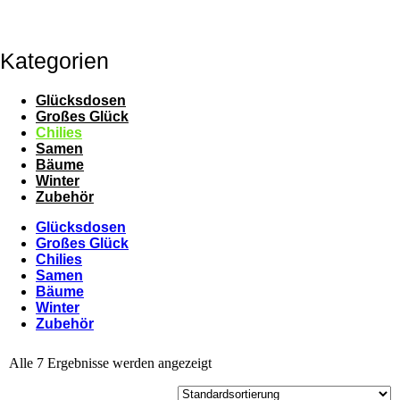
Für das Auge oder den Verzehr. Für alle Liebhaber der vielfältigen
Welt der Chili- & Peperonipflanzen.
Kategorien
Glücksdosen
Großes Glück
Chilies
Samen
Bäume
Winter
Zubehör
Glücksdosen
Großes Glück
Chilies
Samen
Bäume
Winter
Zubehör
Alle 7 Ergebnisse werden angezeigt