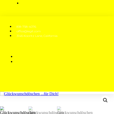
818-758-4076
office@legit.com
3146 Koontz Lane, California