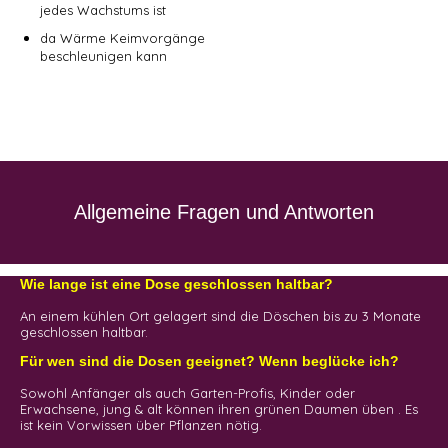
jedes Wachstums ist
da Wärme Keimvorgänge
beschleunigen kann
Allgemeine Fragen und Antworten
Wie lange ist eine Dose geschlossen haltbar?
An einem kühlen Ort gelagert sind die Döschen bis zu 3 Monate
geschlossen haltbar.
Für wen sind die Dosen geeignet? Wenn beglücke ich?
Sowohl Anfänger als auch Garten-Profis, Kinder oder
Erwachsene, jung & alt können ihren grünen Daumen üben . Es
ist kein Vorwissen über Pflanzen nötig.