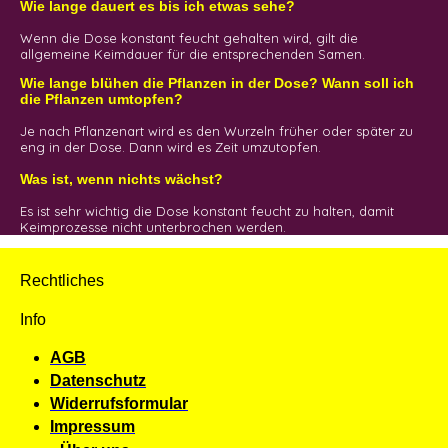
Wie lange dauert es bis ich etwas sehe?
Wenn die Dose konstant feucht gehalten wird, gilt die
allgemeine Keimdauer für die entsprechenden Samen.
Wie lange blühen die Pflanzen in der Dose? Wann soll ich
die Pflanzen umtopfen?
Je nach Pflanzenart wird es den Wurzeln früher oder später zu
eng in der Dose. Dann wird es Zeit umzutopfen.
Was ist, wenn nichts wächst?
Es ist sehr wichtig die Dose konstant feucht zu halten, damit
Keimprozesse nicht unterbrochen werden.
Rechtliches
Info
AGB
Datenschutz
Widerrufsformular
Impressum