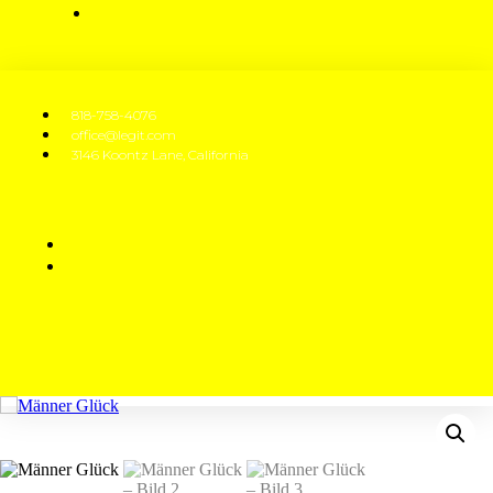
818-758-4076
office@legit.com
3146 Koontz Lane, California