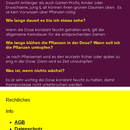
Sowohl Anfänger als auch Garten-Profis, Kinder oder
Erwachsene, jung & alt können ihren grünen Daumen üben . Es
ist kein Vorwissen über Pflanzen nötig.
Wie lange dauert es bis ich etwas sehe?
Wenn die Dose konstant feucht gehalten wird, gilt die
allgemeine Keimdauer für die entsprechenden Samen.
Wie lange blühen die Pflanzen in der Dose? Wann soll ich
die Pflanzen umtopfen?
Je nach Pflanzenart wird es den Wurzeln früher oder später zu
eng in der Dose. Dann wird es Zeit umzutopfen.
Was ist, wenn nichts wächst?
Es ist sehr wichtig die Dose konstant feucht zu halten, damit
Keimprozesse nicht unterbrochen werden.
Rechtliches
Info
AGB
Datenschutz