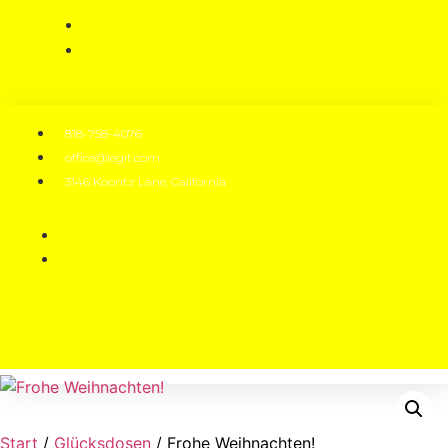
818-758-4076
office@legit.com
3146 Koontz Lane, California
Start
/
Glücksdosen
/ Frohe Weihnachten!