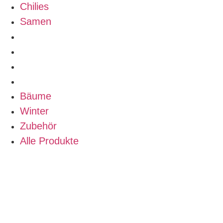
Chilies
Samen
Bäume
Winter
Zubehör
Alle Produkte
Bäume
Winter
Zubehör
Alle Produkte
Pflanzanweisungen & Infos
Kreativ Shop
Über uns