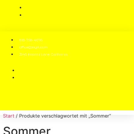
818-758-4076
office@legit.com
3146 Koontz Lane, California
Start
/ Produkte verschlagwortet mit „Sommer“
Sommer