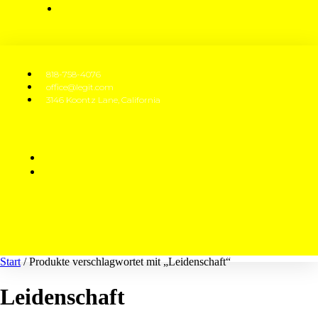
818-758-4076
office@legit.com
3146 Koontz Lane, California
Start
/ Produkte verschlagwortet mit „Leidenschaft“
Leidenschaft