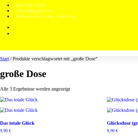
818-758-4076
office@legit.com
3146 Koontz Lane, California
Start
/ Produkte verschlagwortet mit „große Dose“
große Dose
Alle 3 Ergebnisse werden angezeigt
Das totale Glück
Glücksdose (g
9,90
€
9,90
€