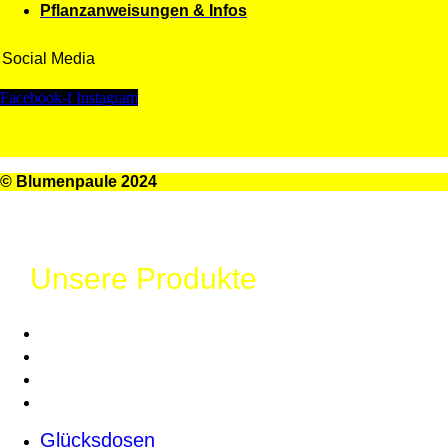
Pflanzanweisungen & Infos
Social Media
Facebook-f
Instagram
© Blumenpaule 2024
Unsere Produkte
Glücksdosen
Großes Glück
Chilies
Samen
Glücksdosen