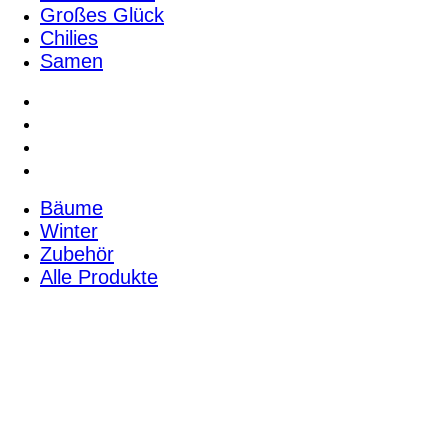
Großes Glück
Chilies
Samen
Bäume
Winter
Zubehör
Alle Produkte
Bäume
Winter
Zubehör
Alle Produkte
Pflanzanweisungen & Infos
Kreativ Shop