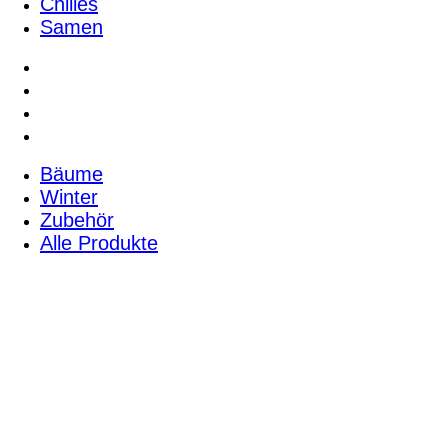
Chilies
Samen
Bäume
Winter
Zubehör
Alle Produkte
Bäume
Winter
Zubehör
Alle Produkte
Pflanzanweisungen & Infos
Kreativ Shop
Über uns