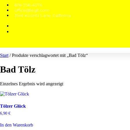
818-758-4076
office@legit.com
3146 Koontz Lane, California
Start
/ Produkte verschlagwortet mit „Bad Tölz“
Bad Tölz
Einzelnes Ergebnis wird angezeigt
Tölzer Glück
6,90
€
In den Warenkorb