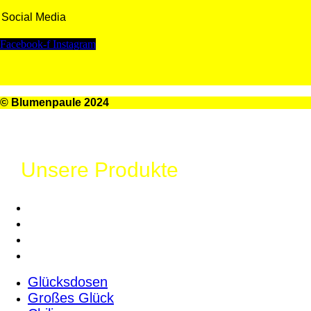
Social Media
Facebook-f
Instagram
© Blumenpaule 2024
Unsere Produkte
Glücksdosen
Großes Glück
Chilies
Samen
Glücksdosen
Großes Glück